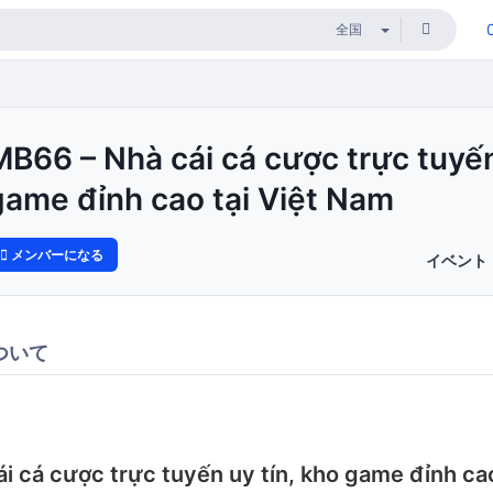
MB66 – Nhà cái cá cược trực tuyến
game đỉnh cao tại Việt Nam
メンバーになる
イベント
ついて
i cá cược trực tuyến uy tín, kho game đỉnh ca