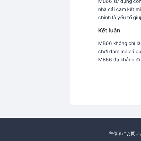
MB66 sử dụng công
nhà cái cam kết m
chính là yếu tố gi
Kết luận
MB66 không chỉ là 
chơi đam mê cá cượ
MB66 đã khẳng định
主催者にお問い