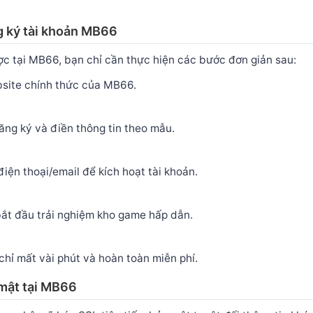
 ký tài khoản MB66
ợc tại MB66, bạn chỉ cần thực hiện các bước đơn giản sau:
site chính thức của MB66.
ng ký và điền thông tin theo mẫu.
iện thoại/email để kích hoạt tài khoản.
bắt đầu trải nghiệm kho game hấp dẫn.
chỉ mất vài phút và hoàn toàn miễn phí.
 mật tại MB66