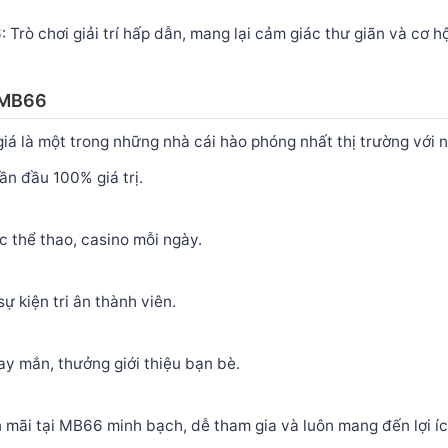
Trò chơi giải trí hấp dẫn, mang lại cảm giác thư giãn và cơ h
 MB66
 là một trong những nhà cái hào phóng nhất thị trường với n
ần đầu 100% giá trị.
c thể thao, casino mỗi ngày.
ự kiện tri ân thành viên.
y mắn, thưởng giới thiệu bạn bè.
mãi tại MB66 minh bạch, dễ tham gia và luôn mang đến lợi íc