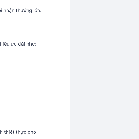
ội nhận thưởng lớn.
hiều ưu đãi như:
h thiết thực cho