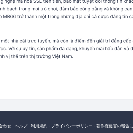
 nghệ mã hóa SSL tiên tiến, bảo mật tuyệt đối thông tin khác
inh bạch trong mọi trò chơi, đảm bảo công bằng và không can 
úp MB66 trở thành một trong những địa chỉ cá cược đáng tin c
một nhà cái trực tuyến, mà còn là điểm đến giải trí đẳng cấp
c. Với sự uy tín, sản phẩm đa dạng, khuyến mãi hấp dẫn và d
 vị thế trên thị trường Việt Nam.
合わせ
ヘルプ
利用規約
プライバシーポリシー
著作権侵害の報告