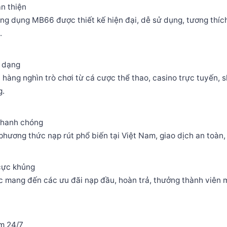
ân thiện
ng dụng MB66 được thiết kế hiện đại, dễ sử dụng, tương thích
.
 dạng
hàng nghìn trò chơi từ cá cược thể thao, casino trực tuyến, 
g.
nhanh chóng
phương thức nạp rút phổ biến tại Việt Nam, giao dịch an toàn, 
cực khủng
c mang đến các ưu đãi nạp đầu, hoàn trả, thưởng thành viên m
âm 24/7